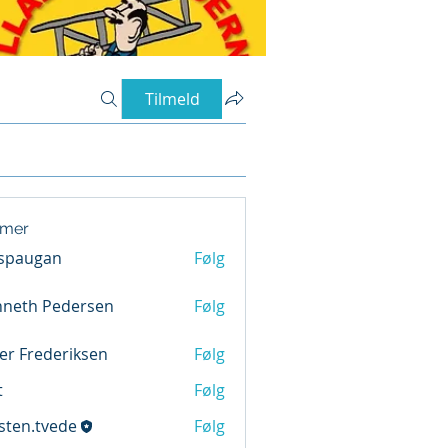
Tilmeld
mer
nspaugan
Følg
nneth Pedersen
Følg
er Frederiksen
Følg
rederiksen
t
Følg
sten.tvede
Følg