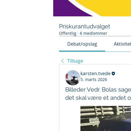
Priskurantudvalget
Offentlig
·
6 medlemmer
Debat/opslag
Aktivite
Tilbage
karsten.tvede
5. marts 2026
Billeder Vedr. Bolas sag
det skal være et andet 