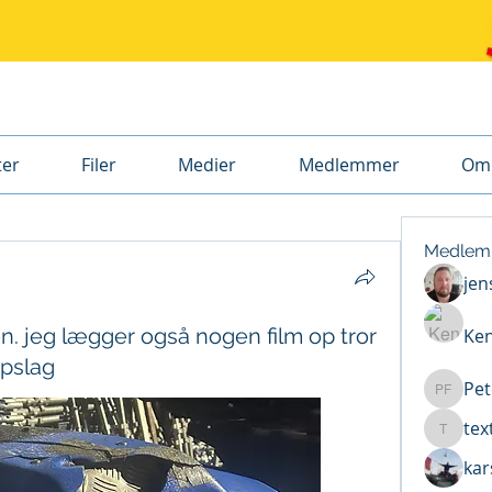
ter
Filer
Medier
Medlemmer
Om
Medlem
je
en. jeg lægger også nogen film op tror
Ke
opslag
Pet
Peter F
tex
text
kar