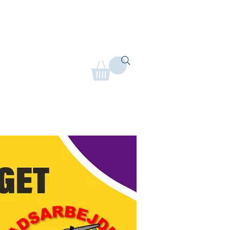
etjening
Lokalaftaler
Mere