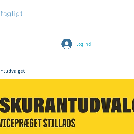
 fagligt
Log ind
kort
Aktiviteter
Grupper
Stilladsen Live
Selvb
antudvalget