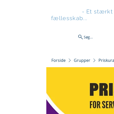
Stilladsen
- Et stærkt
fællesskab...
Søg...
Nyheder
TrøjeBixen
Gave
Forside
Grupper
Priskur