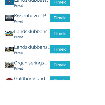
Tilmeld
Privat
København - Bestyrelsesgruppe
Tilmeld
Privat
Landsklubbens Arbejdsmiljøudvalg
Tilmeld
Privat
Landsklubbens Organiseringsudvalg
Tilmeld
Privat
Organiserings Gruppen i København
Tilmeld
Privat
Guldborgsund stilladsarbejderklub
Tilmeld
Offentlig
Vis flere