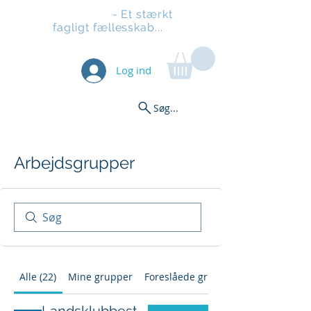
Stilladsen
- Et stærkt
fagligt fællesskab...
Log ind
Søg...
Arbejdsgrupper
Alle (22)
Mine grupper
Foreslåede grupper
Landsklubbestyrelsen