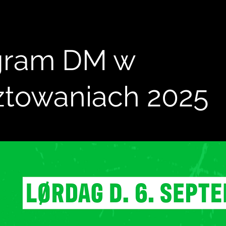
gram DM w
ztowaniach 2025