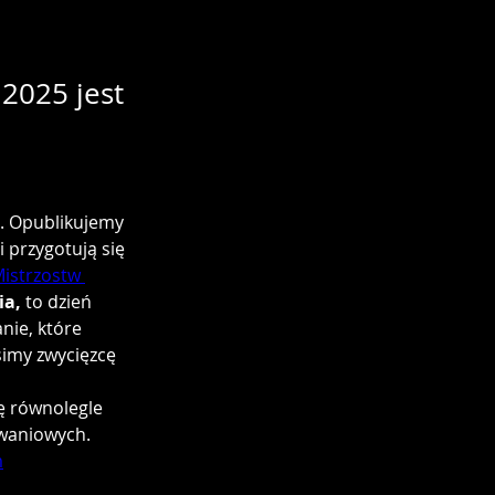
2025 jest
 . Opublikujemy 
i przygotują się 
istrzostw 
ia,
 to dzień 
nie, które 
simy zwycięzcę 
ę równolegle 
owaniowych.
m