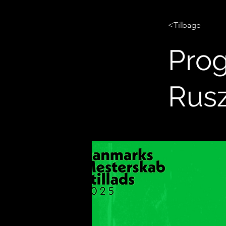
<Tilbage
Pro
Rus