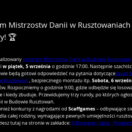
m Mistrzostw Danii w Rusztowaniach 
y! 🏆
alizowany 
program Mistrzostw Danii w Budowie Rusztowań
i 
w piątek, 5 września
 o godzinie 17:00. Następnie szachiśc
iowie będą gotowi odpowiedzieć na pytania dotyczące
zasad M
ie Rusztowań
 , bezpiecznego montażu itp. 
Sobota, 6 wrześn
w. Rozpoczniemy o godzinie 9:00, gdzie odbędzie się losowa
ie i kiedy zbuduje. Przewidujemy trzy rundy, po których ogło
ii w Budowie Rusztowań.
nież konkursy z nagrodami od 
Scaffgames
 – odbywające si
dla całej rodziny, wymagające pewnych umiejętności ruszt
esz tutaj na stronie w zakładce: 
Informacje różne - Progra