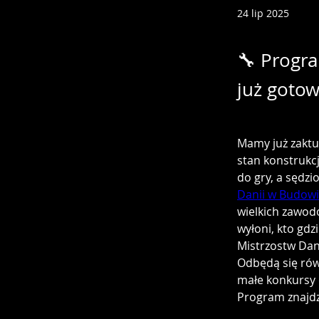
24 lip 2025
🔧 Progra
już gotow
Mamy już zaktu
stan konstrukcj
do gry, a sędz
Danii w Budow
wielkich zawodó
wyłoni, kto gdz
Mistrzostw Dan
Odbędą się rów
małe konkursy 
Program znajdzi