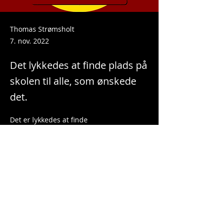
Thomas Strømsholt
7. nov. 2022
Det lykkedes at finde plads på
skolen til alle, som ønskede
det.
Det er lykkedes at finde 
overnatningsmulighed til alle som 
ønskede det på Audeboskolen.
Det glæder os at det lykkedes, så vi ikke 
skulle ud i byen og leje værelser.
Nøglerne kan afhentes om lørdagen i 
kaffevognen.
Crew vil kunne hente deres nøgler 
allerede fra om fredagen.