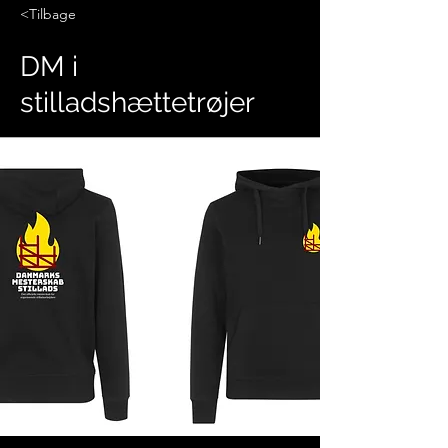
<Tilbage
DM i
stilladshættetrøjer