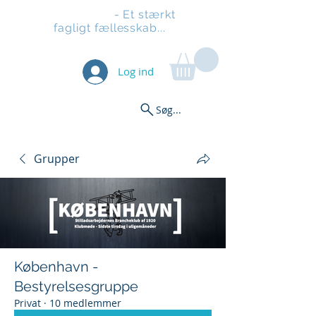
Stilladsen
- Et stærkt
fagligt fællesskab...
Log ind
Søg...
Grupper
København -
Bestyrelsesgruppe
Privat
·
10 medlemmer