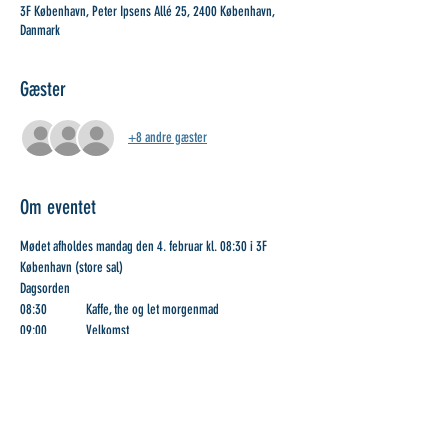
3F København, Peter Ipsens Allé 25, 2400 København,
Danmark
Gæster
+8 andre gæster
Om eventet
Mødet afholdes mandag den 4. februar kl. 08:30 i 3F 
København (store sal)
Dagsorden
08:30             Kaffe, the og let morgenmad
09:00             Velkomst
09:15             Den nye ferielov v/Hans Daugaard, 
Forhandlingssekretær i Industrigruppen
Vis mere