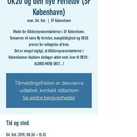
OK20 og den nye Ferielov (3F
København)
man. 04. feb.
  |  
3F København
Møde for tillidsrepræsentanterne i 3F København.
Temaerne vil være Ny ferielov, mangfoldighed og OK20
proces for udtagelse af krav.
Det er meget vigtigt, at tillidsrepræsentanterne i
Københavner klubben deltager aktivt vedr. krav til OK20 -
ALDRIG MERE OK17...!
Tilmeldingsfristen er desværre
udløbet, kontakt stilladsen
Se andre begivenheder
Tid og sted
04. feb. 2019, 08.30 – 15.15