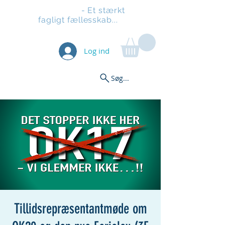
Stilladsen
- Et stærkt
fagligt fællesskab...
Log ind
Søg...
Tillidsrepræsentantmøde om