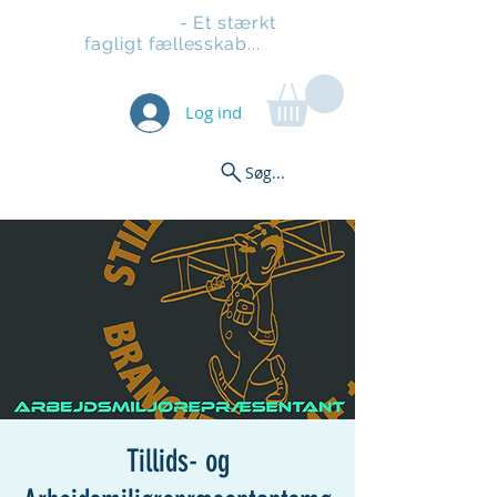
Stilladsen
- Et stærkt
fagligt fællesskab...
Log ind
Søg...
Tillids- og