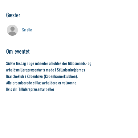
Gæster
Se alle
Om eventet
Sidste tirsdag i lige måneder afholdes der tillidsmands- og 
arbejdsmiljørepræsentants møde i Stilladsarbejdernes 
Brancheklub i København (Københavnerklubben).
Alle organiserede stilladsarbejdere er velkomne.
Hvis din Tillidsrepræsentant eller 
Arbejdsmiljørepræsentant ikke kan deltage, så send en 
repræsentant fra borgerstuen.
Ved spørgsmål kontakt stilladsklubben