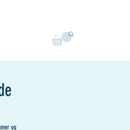
etjening
Lokalaftaler
Mere
de
mmer og