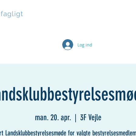
 fagligt
Log ind
kort
Aktiviteter
Grupper
Stilladsen Live
Selvb
andsklubbestyrelsesmø
man. 20. apr.
  |  
3F Vejle
rt Landsklubbestyrelsesmøde for valgte bestyrelsesmedle