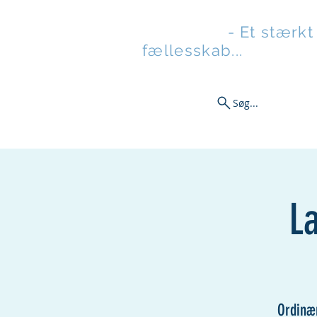
Stilladsen
- Et stærkt
fællesskab...
Søg...
Nyheder
TrøjeBixen
Gave
L
Ordinæ