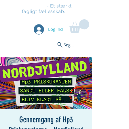
Stilladsen
- Et stærkt
fagligt fællesskab...
Log ind
Søg...
Gennemgang af Hp3