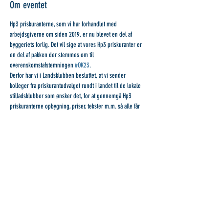
Om eventet
Hp3 priskuranterne, som vi har forhandlet med 
arbejdsgiverne om siden 2019, er nu blevet en del af 
byggeriets forlig. Det vil sige at vores Hp3 priskuranter er 
en del af pakken der stemmes om til 
overenskomstafstemningen 
#OK23
.
Derfor har vi i Landsklubben besluttet, at vi sender 
kolleger fra priskurantudvalget rundt i landet til de lokale 
stilladsklubber som ønsker det, for at gennemgå Hp3 
priskuranterne opbygning, priser, tekster m.m. så alle får 
en mulighed for at vide hvad de blandt andet stemmer om 
til overenskomstafstemningen 
#OK23
.
Del dette event