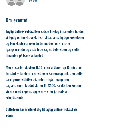
Se alle
Om eventet
Faglig online-frokost 
Hver sidste tirsdag i måneden holder 
vi faglig online-frokost, hvor stilladsens faglige sekretærer 
og landsklubrepræsentanter mødes for at drøfte 
igangværende og afsluttede sager, dele viden og støtte 
hinanden på tværs af landet.
Mødet starter klokken 11.30, men vi åbner op 15 minutter 
før start – for dem, der vil teste kamera og mikrofon, eller 
bare gerne vil hilse på, inden vi går i gang med 
dagsordenen. Mødet slutter kl. 12.30, så alle kan komme 
videre med dagens opgaver – vi er jo trods alt 
arbejdsramte.
Stilladsen har inviteret dig til faglig online-frokost via 
Zoom.