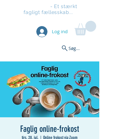
Stilladsen
- Et stærkt
fagligt fællesskab...
Log ind
Søg...
Faglig online-frokost
tirs. 28. jul.
  |  
Online frokost via Zoom