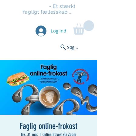
Stilladsen
- Et stærkt
fagligt fællesskab...
Log ind
Søg...
Faglig online-frokost
tirs. 31. mar.
  |  
Online frokost via Zoom