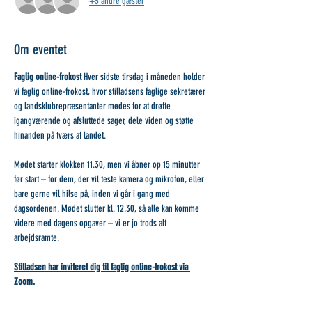
+3 andre gæster
Om eventet
Faglig online-frokost 
Hver sidste tirsdag i måneden holder 
vi faglig online-frokost, hvor stilladsens faglige sekretærer 
og landsklubrepræsentanter mødes for at drøfte 
igangværende og afsluttede sager, dele viden og støtte 
hinanden på tværs af landet.
Mødet starter klokken 11.30, men vi åbner op 15 minutter 
før start – for dem, der vil teste kamera og mikrofon, eller 
bare gerne vil hilse på, inden vi går i gang med 
dagsordenen. Mødet slutter kl. 12.30, så alle kan komme 
videre med dagens opgaver – vi er jo trods alt 
arbejdsramte.
Stilladsen har inviteret dig til faglig online-frokost via 
Zoom.