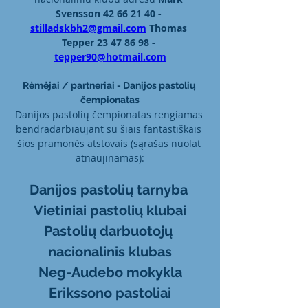
Svensson 42 66 21 40 -
stilladskbh2@gmail.com
Thomas 
Tepper 23 47 86 98 -
tepper90@hotmail.com
Rėmėjai / partneriai - Danijos pastolių 
čempionatas
Danijos pastolių čempionatas rengiamas 
bendradarbiaujant su šiais fantastiškais 
šios pramonės atstovais (sąrašas nuolat 
atnaujinamas):
Danijos pastolių tarnyba
Vietiniai pastolių klubai
Pastolių darbuotojų 
nacionalinis klubas
Neg-Audebo mokykla
Erikssono pastoliai