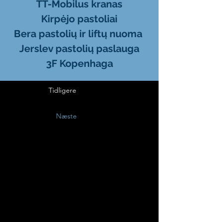
TT-Mobilus kranas
Kirpėjo pastoliai
Bera pastolių ir liftų nuoma
Jerslev pastolių paslauga
3F Kopenhaga
Tidligere
Næste