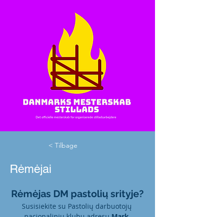
< Tilbage
Rėmėjai
Rėmėjas DM pastolių srityje?
Susisiekite su Pastolių darbuotojų 
nacionaliniu klubu adresu 
Mark 