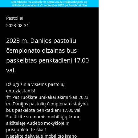
Pastoliai
2023-08-31
2023 m. Danijos pastolių
čempionato dizainas bus
paskelbtas penktadienį 17.00
val.
Džiugi žinia visiems pastolių 
entuziastams!
🏗️ Pasiruoškite unikaliai akimirkai! 2023 
m. Danijos pastolių čempionato statyba 
bus paskelbta penktadienį 17.00 val. 
Susitikite su mumis mobiliųjų kranų 
aikštelėje Audebo mokykloje ir 
prisijunkite fiziškai!
Negalite dalyvauti mobiliojo krano 