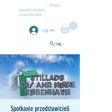
Rusztowanie
- Silna
społeczność
zawodowa...
Log ind
Søg...
Spotkanie przedstawicieli