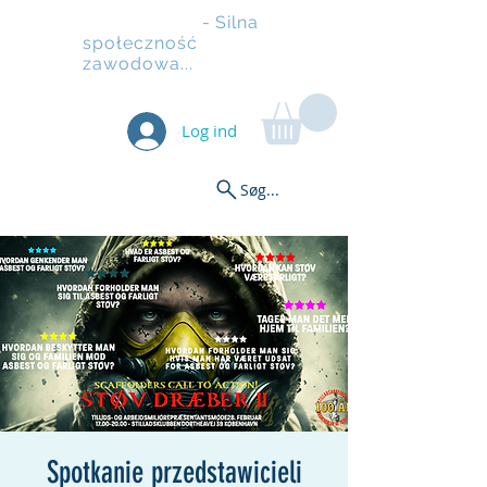
Rusztowanie
- Silna
społeczność
zawodowa...
Log ind
Søg...
Spotkanie przedstawicieli