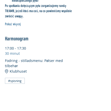
niebezpiecznego pyłu!
Po spotkaniu dotyczącym pyłu zorganizujemy rundę 
TR/AMR, jeżeli ktoś ma coś, na co powinniśmy wspólnie 
zwrócić uwagę.
Pokaż więcej
Harmonogram
17:00 - 17:30
30 minut
Fodring - stilladsmenu: Pølser med
tilbehør
Klubhuset
#spisning
17:30 - 19:00
1 godzina 30 minut
Hvad gør vi ved det farlige støv...?!