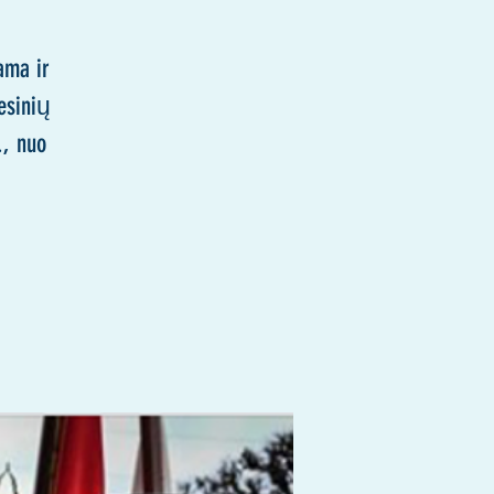
ama ir
esinių
., nuo