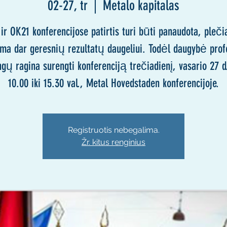
02-27, tr
  |  
Metalo kapitalas
ir OK21 konferencijose patirtis turi būti panaudota, pleči
ama dar geresnių rezultatų daugeliui. Todėl daugybė prof
gų ragina surengti konferenciją trečiadienį, vasario 27 d
10.00 iki 15.30 val., Metal Hovedstaden konferencijoje.
Registruotis nebegalima.
Žr. kitus renginius