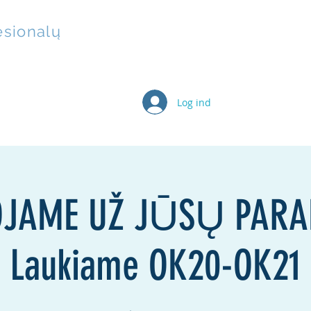
fesionalų
Log ind
inisBixen
Dovanų kortelė
Veikla
Grupės
Past
JAME UŽ JŪSŲ PAR
Laukiame OK20-OK21