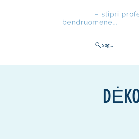
Pastoliai
– stipri pro
bendruomenė...
Søg...
Ny side
Naujienos
Megzt
DĖKO