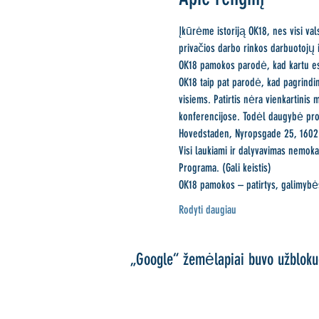
Įkūrėme istoriją OK18, nes visi va
privačios darbo rinkos darbuotojų
OK18 pamokos parodė, kad kartu esa
OK18 taip pat parodė, kad pagrind
visiems. Patirtis nėra vienkartinis
konferencijose. Todėl daugybė profe
Hovedstaden, Nyropsgade 25, 1602
Visi laukiami ir dalyvavimas nemok
Programa. (Gali keistis)
OK18 pamokos – patirtys, galimybė
Rodyti daugiau
„Google“ žemėlapiai buvo užbloku