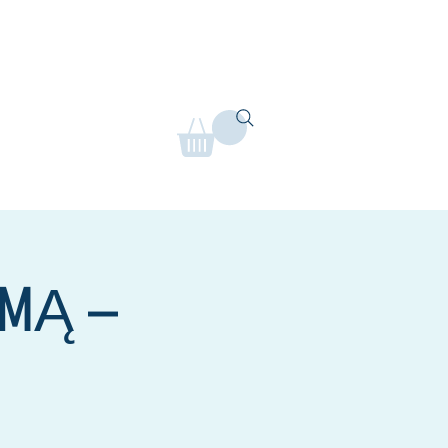
oliai gyvai
Savitarna
Mere
AMĄ –