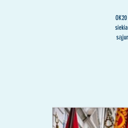
OK20 
sieki
sąjun