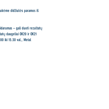
laukėme didžiulės paramos iš 
darumas – gali duoti rezultatų 
tatų daugeliui OK20 ir OK21 
0 iki 15.30 val., Metal 