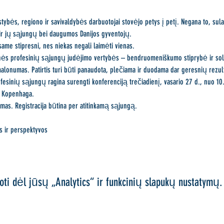
lstybės, regiono ir savivaldybės darbuotojai stovėjo petys į petį. Negana to, su
 ir jų sąjungų bei daugumos Danijos gyventojų.
me stipresni, nes niekas negali laimėti vienas.
inės profesinių sąjungų judėjimo vertybės – bendruomeniškumo stiprybė ir soli
 malonumas. Patirtis turi būti panaudota, plečiama ir duodama dar geresnių rezul
sinių sąjungų ragina surengti konferenciją trečiadienį, vasario 27 d., nuo 10.0
 Kopenhaga.
amas. Registracija būtina per atitinkamą sąjungą.
s ir perspektyvos
oti dėl jūsų „Analytics“ ir funkcinių slapukų nustatymų.