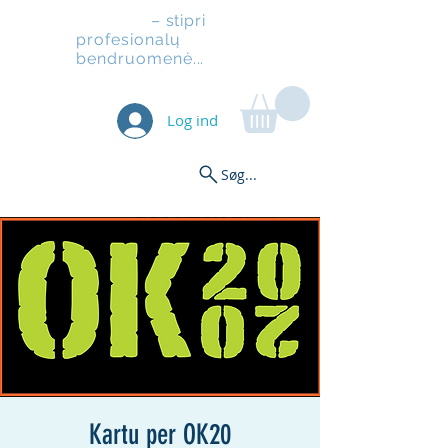
Pastoliai
– stipri
profesionalų
bendruomenė...
Log ind
Søg...
Kartu per OK20