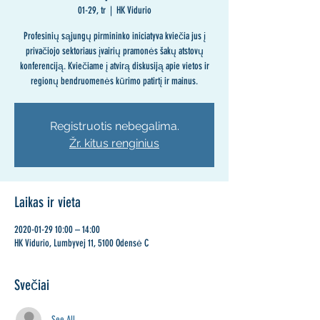
01-29, tr
  |  
HK Vidurio
Profesinių sąjungų pirmininko iniciatyva kviečia jus į
privačiojo sektoriaus įvairių pramonės šakų atstovų
konferenciją. Kviečiame į atvirą diskusiją apie vietos ir
regionų bendruomenės kūrimo patirtį ir mainus.
Registruotis nebegalima.
Žr. kitus renginius
Laikas ir vieta
2020-01-29 10:00 – 14:00
HK Vidurio, Lumbyvej 11, 5100 Odensė C
Svečiai
See All