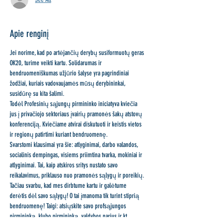
Apie renginį
Jei norime, kad po artėjančių derybų susiformuotų geras 
OK20, turime veikti kartu. Solidarumas ir 
bendruomeniškumas užjūrio šalyse yra pagrindiniai 
žodžiai, kuriais vadovaujamės mūsų derybininkai, 
susidūrę su kita šalimi.
Todėl Profesinių sąjungų pirmininko iniciatyva kviečia 
jus į privačiojo sektoriaus įvairių pramonės šakų atstovų 
konferenciją. Kviečiame atvirai diskutuoti ir keistis vietos 
ir regionų patirtimi kuriant bendruomenę.
Svarstomi klausimai yra šie: atlyginimai, darbo valandos, 
socialinis dempingas, visiems priimtina tvarka, mokiniai ir 
atlyginimai. Tai, kaip atskiros sritys nustato savo 
reikalavimus, priklauso nuo pramonės sąlygų ir poreikių. 
Tačiau svarbu, kad mes dirbtume kartu ir galėtume 
derėtis dėl savo sąlygų! O tai įmanoma tik turint stiprią 
bendruomenę! Taigi: atsiųskite savo profsąjungos 
pirmininką, klubo pirmininką, valdybos narius ir kt.