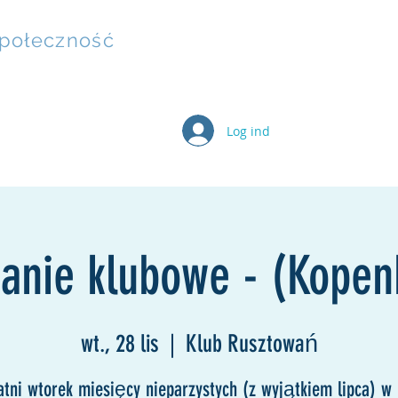
społeczność
Log ind
eterBixen
Karta podarunkowa
Działania
Grupy
kanie klubowe - (Kopen
wt., 28 lis
  |  
Klub Rusztowań
atni wtorek miesięcy nieparzystych (z wyjątkiem lipca) w 