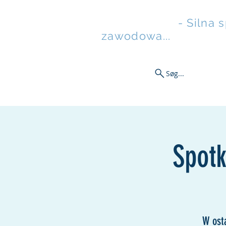
Rusztowanie
- Silna 
zawodowa...
Søg...
Ny side
Aktualności
Sw
Spot
W ost