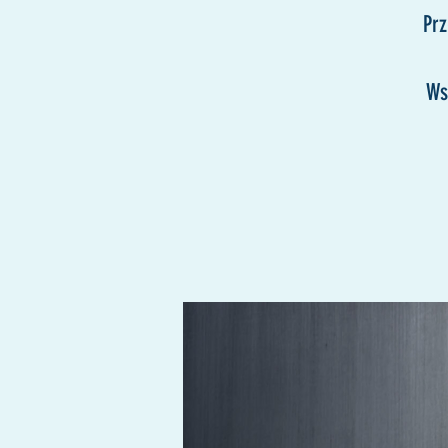
Pr
Ws