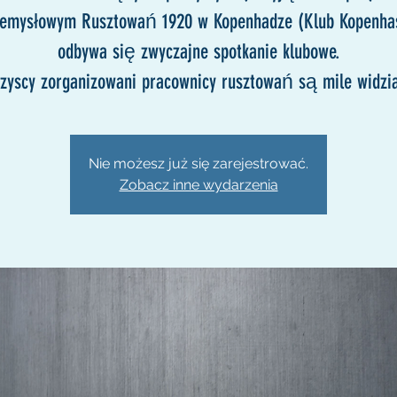
zemysłowym Rusztowań 1920 w Kopenhadze (Klub Kopenhas
odbywa się zwyczajne spotkanie klubowe.
zyscy zorganizowani pracownicy rusztowań są mile widzia
Nie możesz już się zarejestrować.
Zobacz inne wydarzenia