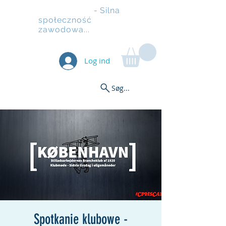
Rusztowanie
- Silna
społeczność
zawodowa...
Log ind
Søg...
Spotkanie klubowe -