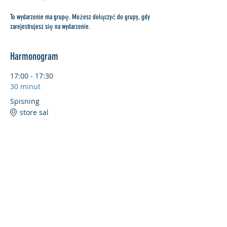
To wydarzenie ma grupę. Możesz dołączyć do grupy, gdy
zarejestrujesz się na wydarzenie.
Harmonogram
17:00 - 17:30
30 minut
Spisning
store sal
17:30 - 21:00
3 godziny 30 minut
Klubmøde jf. dagsorden.
store sal
Zobacz wszystkie