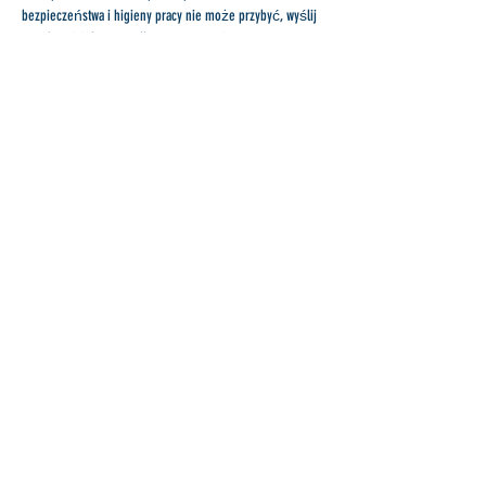
bezpieczeństwa i higieny pracy nie może przybyć, wyślij 
przedstawiciela z ośrodka społecznościowego.
Jeśli masz jakieś pytania, skontaktuj się z klubem 
rusztowaniowym w Kopenhadze.
To wydarzenie ma grupę. Możesz dołączyć do grupy, gdy
zarejestrujesz się na wydarzenie.
Udostępnij to wydarzenie
Skontaktuj się z scaffolding.dk