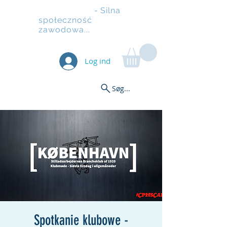
Rusztowanie
- Silna
społeczność
zawodowa...
Log ind
Søg...
Spotkanie klubowe -