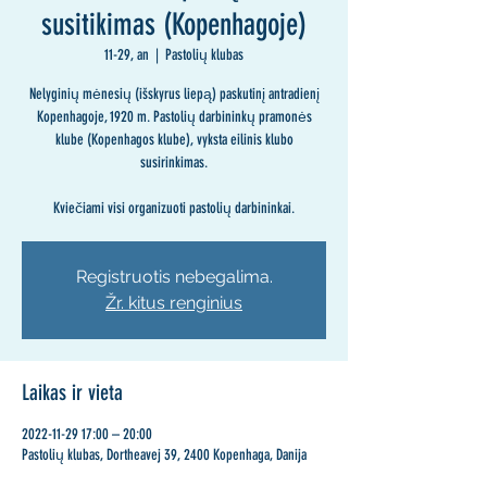
susitikimas (Kopenhagoje)
11-29, an
  |  
Pastolių klubas
Nelyginių mėnesių (išskyrus liepą) paskutinį antradienį
Kopenhagoje, 1920 m. Pastolių darbininkų pramonės
klube (Kopenhagos klube), vyksta eilinis klubo
susirinkimas.
Kviečiami visi organizuoti pastolių darbininkai.
Registruotis nebegalima.
Žr. kitus renginius
Laikas ir vieta
2022-11-29 17:00 – 20:00
Pastolių klubas, Dortheavej 39, 2400 Kopenhaga, Danija