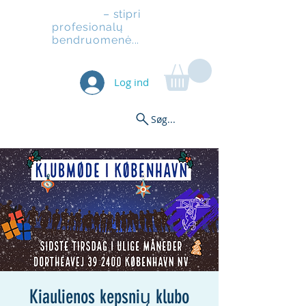
Pastoliai
– stipri
profesionalų
bendruomenė...
Log ind
Søg...
Kiaulienos kepsnių klubo