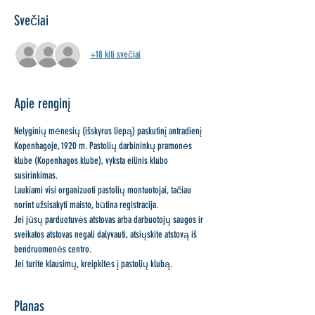
Svečiai
+18 kiti svečiai
Apie renginį
Nelyginių mėnesių (išskyrus liepą) paskutinį antradienį 
Kopenhagoje, 1920 m. Pastolių darbininkų pramonės 
klube (Kopenhagos klube), vyksta eilinis klubo 
susirinkimas.
Laukiami visi organizuoti pastolių montuotojai, tačiau 
norint užsisakyti maisto, būtina registracija.
Jei jūsų parduotuvės atstovas arba darbuotojų saugos ir 
sveikatos atstovas negali dalyvauti, atsiųskite atstovą iš 
bendruomenės centro.
Jei turite klausimų, kreipkitės į pastolių klubą.
Planas