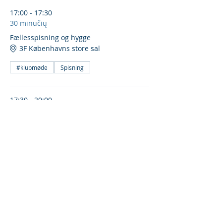
17:00 - 17:30
30 minučių
Fællesspisning og hygge
3F Københavns store sal
#klubmøde
Spisning
17:30 - 20:00
2 valandos 30 minučių
Klubmøde jf. dagsorden
3F Københavns store sal
#klubmøde
Rodyti viską