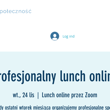
społeczność
Log ind
eterBixen
Karta podarunkowa
Działania
Grupy
rofesjonalny lunch onli
wt., 24 lis
  |  
Lunch online przez Zoom
y ostatni wtorek miesiąca organizujemy profesjonalne sp