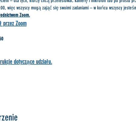
ciem – dla tych, którzy chcą przetestować kamerę i mikrofon lub po prostu pr
:00, więc wszyscy mogą zająć się swoimi zadaniami – w końcu wszyscy jesteśm
średnictwem Zoom.
ał przez Zoom
50
strukcje dotyczące udziału.
rzenie