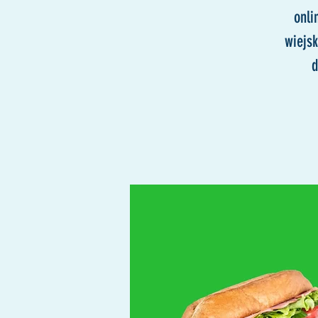
onli
wiejs
d