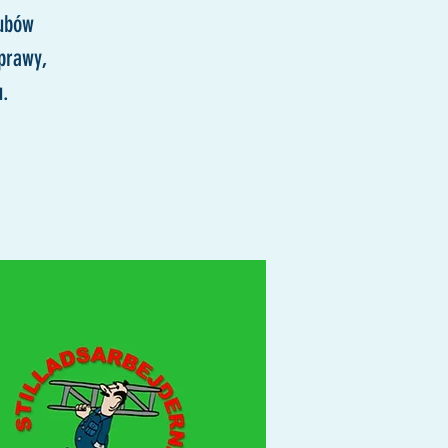
lubów
prawy,
u.