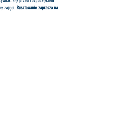
zywitać się przed rozpoczęciem 
y zajęci. 
Rusztowanie zaprasza na 