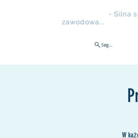
Rusztowanie
- Silna 
zawodowa...
Søg...
Ny side
Aktualności
Sw
P
W każd