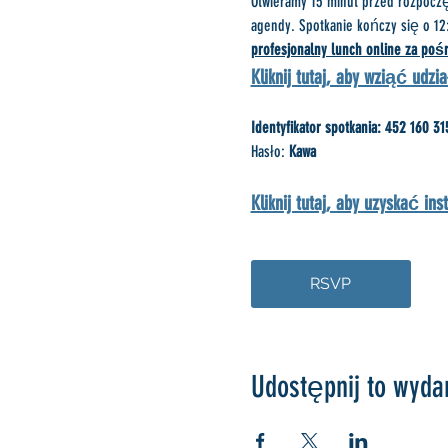
Otwieramy 15 minut przed rozpoczę
agendy. Spotkanie kończy się o 12
profesjonalny lunch online za po
Kliknij tutaj, aby wziąć udzi
Identyfikator spotkania: 452 160 31
Hasło: 
Kawa
Kliknij tutaj, aby uzyskać in
RSVP
Udostępnij to wyda