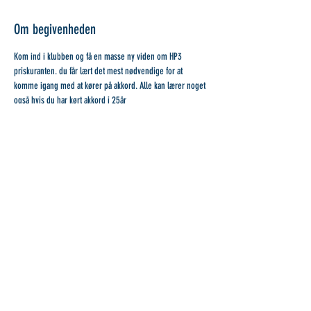
Om begivenheden
Kom ind i klubben og få en masse ny viden om HP3 
priskuranten. du får lært det mest nødvendige for at 
komme igang med at kører på akkord. Alle kan lærer noget 
også hvis du har kørt akkord i 25år 
Del denne begivenhed
Contact stilladsen.dk
about the scaffolding