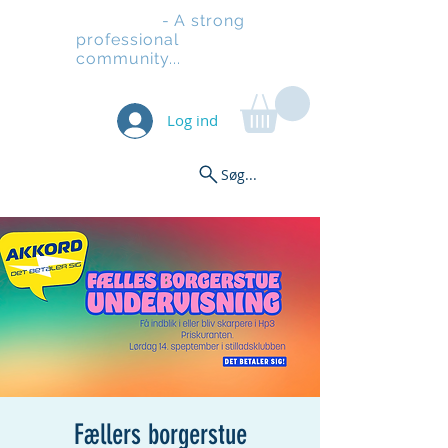
Stilladsen
- A strong
professional
community...
Log ind
Søg...
Fællers borgerstue