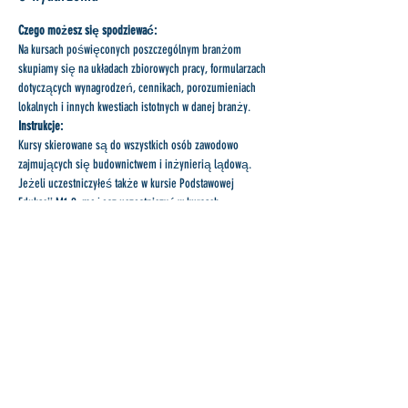
Czego możesz się spodziewać:
Na kursach poświęconych poszczególnym branżom 
skupiamy się na układach zbiorowych pracy, formularzach 
dotyczących wynagrodzeń, cennikach, porozumieniach 
lokalnych i innych kwestiach istotnych w danej branży.
Instrukcje:
Kursy skierowane są do wszystkich osób zawodowo 
zajmujących się budownictwem i inżynierią lądową.
Jeżeli uczestniczyłeś także w kursie Podstawowej 
Edukacji M1-2, możesz uczestniczyć w kursach 
branżowych więcej niż jeden raz.
Udostępnij to wydarzenie