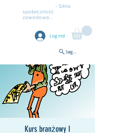
Rusztowanie
- Silna
społeczność
zawodowa...
Log ind
Søg...
Kurs branżowy I